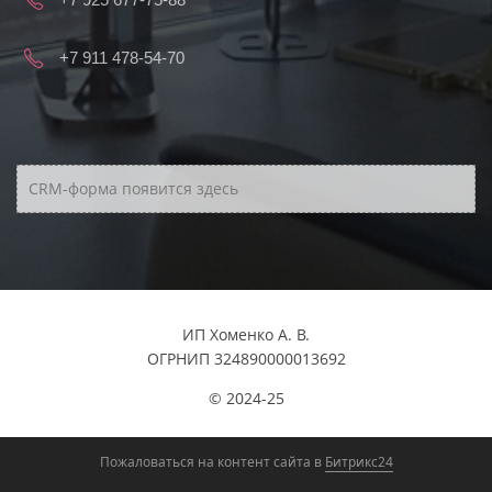
+7 911 478-54-70
CRM-форма появится здесь
ИП Хоменко А. В.
ОГРНИП 324890000013692
© 2024-25
Пожаловаться на контент cайта в
Битрикс24